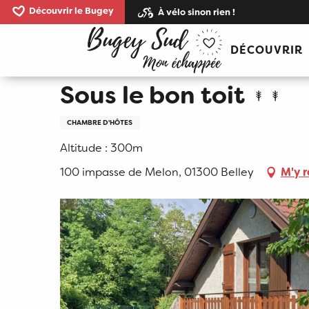
Aller
Découvrir le Bugey
À vélo sinon rien !
au
Accueil
Sous le bon toit
contenu
DÉCOUVRIR
principal
Sous le bon toit
CHAMBRE D'HÔTES
Altitude : 300m
100 impasse de Melon, 01300 Belley
M'y 