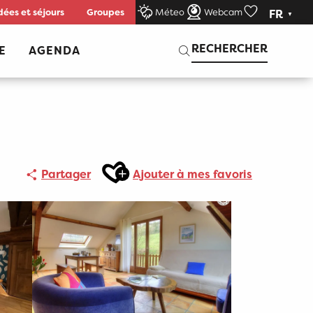
dées et séjours
Groupes
Méteo
Webcam
FR
Voir les favor
Recherche
RECHERCHER
E
AGENDA
Ajouter aux favoris
Partager
Ajouter à mes favoris