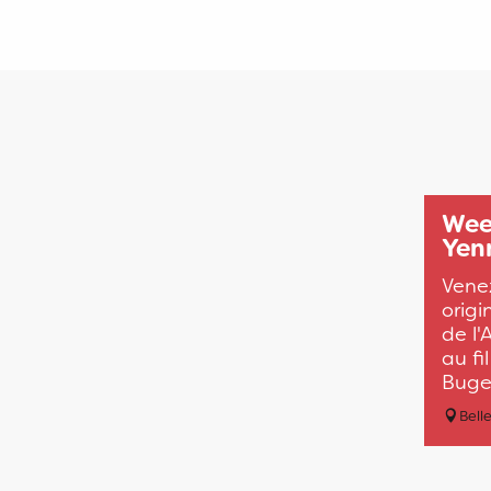
Wee
Yen
Venez
orig
de l
au fi
Buge
Bell