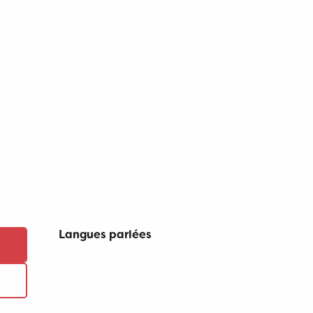
Langues parlées
Langues parlées