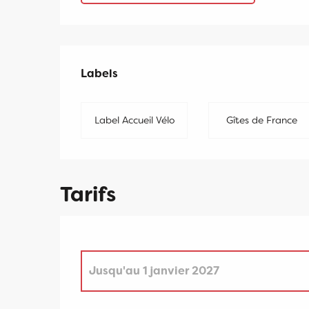
Offres de prestati
Labels
Labels
Label Accueil Vélo
Gîtes de France
Tarifs
Jusqu'au
1 janvier 2027