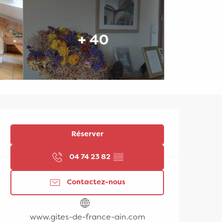
+ 40
Ouverture et coordonn
Réserver
04 74 23 82
▒▒
Contactez-nous
www.gites-de-france-ain.com