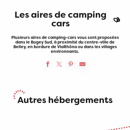
Les aires de camping
Ajout
cars
Plusieurs aires de camping-cars vous sont proposées
dans le Bugey Sud, à proximité du centre-ville de
Belley, en bordure de ViaRhôna ou dans les villages
environnants.
Aire de service pour camping-cars des Plans d'Hotonne
Aire Camping-car Park du port de Virignin
Les hébergements
Les hébergements le long
Où dormir sur le Plateau de
Autres hébergements
Aire de service pour camping-cars à Songieu
Les chambres d’hôtes
Les hôtels
accessibles aux PMR
Les gîtes et meublés
de la ViaRhôna
Les campings
Retord ?
Les hébergements insolites
Aire de camping-car - Camping-car Park
Aire d'accueil pour camping-cars Le Caveau Bugiste