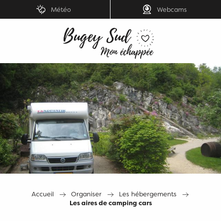
Aller
Météo
Webcams
au
contenu
principal
Accueil
Organiser
Les hébergements
Les aires de camping cars