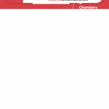
Accueil
Découvrir
A faire sur place
Séjourner
Boutique
Agenda