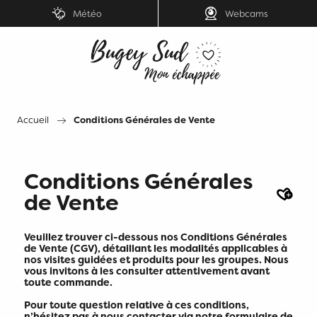
Aller
Météo
Webcams
au
contenu
principal
Accueil
Conditions Générales de Vente
Conditions Générales
Ajout
de Vente
Veuillez trouver ci-dessous nos Conditions Générales
de Vente (CGV), détaillant les modalités applicables à
nos visites guidées et produits pour les groupes. Nous
vous invitons à les consulter attentivement avant
toute commande.
Pour toute question relative à ces conditions,
n’hésitez pas à nous contacter via notre formulaire de