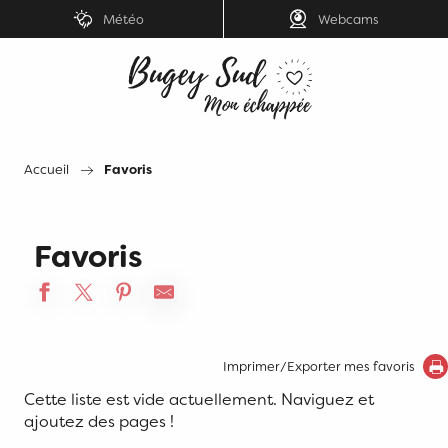
Aller
Météo
Webcams
au
contenu
principal
Accueil
Favoris
Favoris
Imprimer/Exporter mes favoris
Cette liste est vide actuellement. Naviguez et
ajoutez des pages !