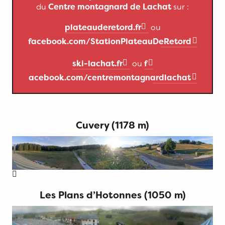
du
Centre montagnard de Lachat
sur :
plateauderetord.fr
ou
facebook.com/StationPlateauDeRetord
ski-lachat.fr
ou
f
acebook.com/centremontagnardlachat
Cuvery (1178 m)
Les Plans d’Hotonnes (1050 m)