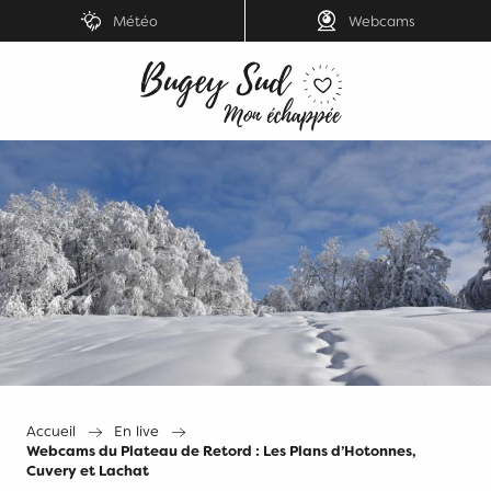
Aller
Météo
Webcams
au
contenu
principal
Accueil
En live
Webcams du Plateau de Retord : Les Plans d’Hotonnes,
Cuvery et Lachat