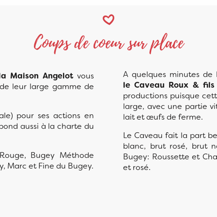
Coups de coeur sur place
A quelques minutes de l
la Maison Angelot
vous
le Caveau Roux & fils
e de leur large gamme de
productions puisque cette
large, avec une partie v
ale) pour ses actions en
lait et œufs de ferme.
épond aussi à la charte du
Le Caveau fait la part be
blanc, brut rosé, brut 
 Rouge, Bugey Méthode
Bugey: Roussette et Cha
y, Marc et Fine du Bugey.
et rosé.
Roux et Fils