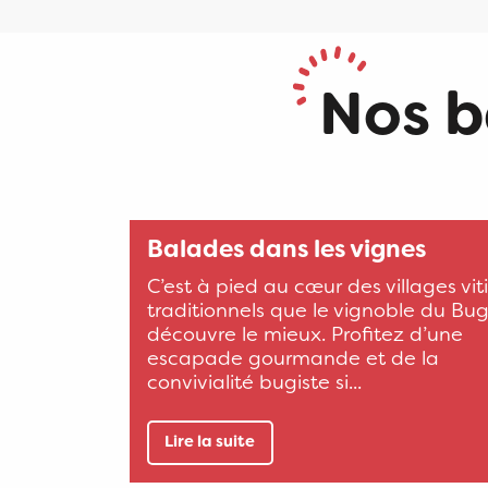
Nos b
Balades dans les vignes
C’est à pied au cœur des villages vit
traditionnels que le vignoble du Bu
découvre le mieux. Profitez d’une
escapade gourmande et de la
convivialité bugiste si...
Lire la suite