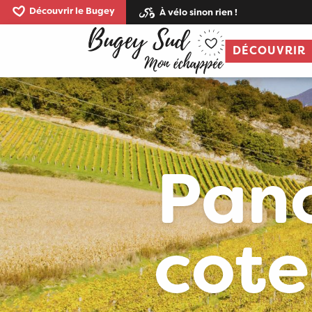
Aller
Découvrir le Bugey
À vélo sinon rien !
au
contenu
DÉCOUVRIR
principal
Pano
cote