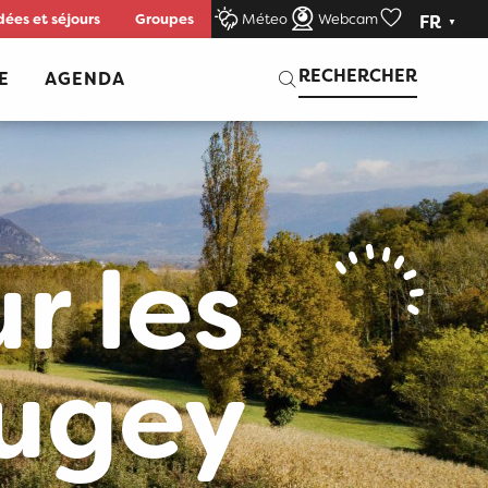
dées et séjours
Groupes
Méteo
Webcam
FR
Voir les favor
Recherche
RECHERCHER
E
AGENDA
r les
Bugey