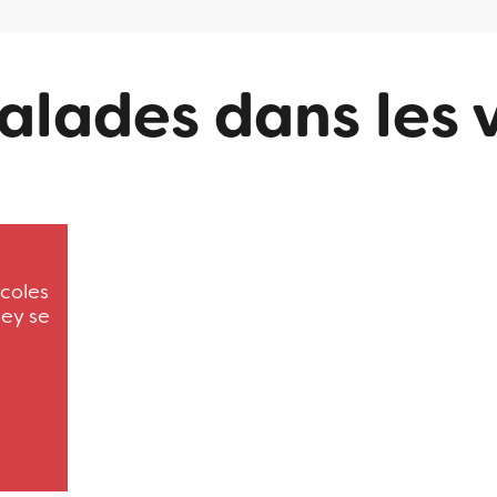
alades dans les 
icoles
gey se