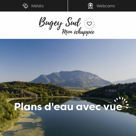
Aller
Météo
Webcams
au
contenu
principal
Plans d'eau avec vue