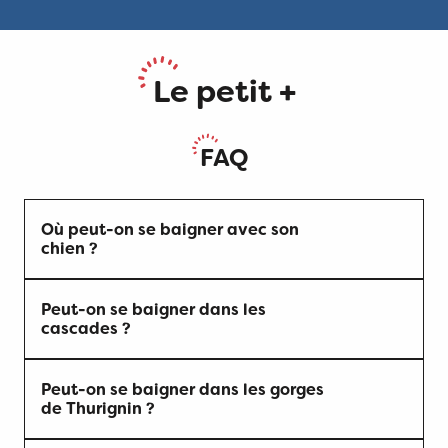
Aviron
Le petit +
Canyoning
Ski nautique
FAQ
Aquaparc
Où peut-on se baigner avec son
chien ?
Rafting / hydroglisse
Peut-on se baigner dans les
Les piscines en Bugey Sud
cascades ?
Location de bateau
Peut-on se baigner dans les gorges
de Thurignin ?
La pêche