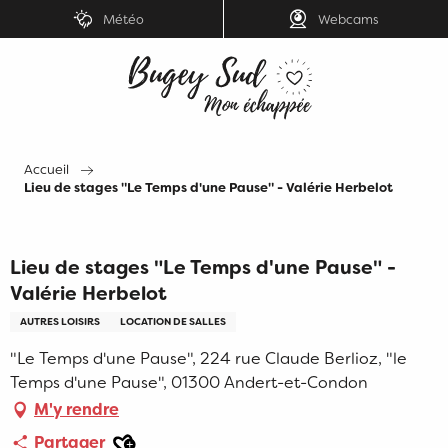
Aller
Météo
Webcams
au
contenu
principal
Accueil
Lieu de stages "Le Temps d'une Pause" - Valérie Herbelot
Lieu de stages "Le Temps d'une Pause" -
Valérie Herbelot
AUTRES LOISIRS
LOCATION DE SALLES
"Le Temps d'une Pause", 224 rue Claude Berlioz, "le
Temps d'une Pause", 01300 Andert-et-Condon
M'y rendre
Ajouter aux favoris
Partager