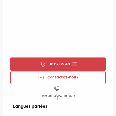
06 67 85 48
▒▒
Contactez-nous
herbelotvalerie.fr
Langues parlées
Langues parlées