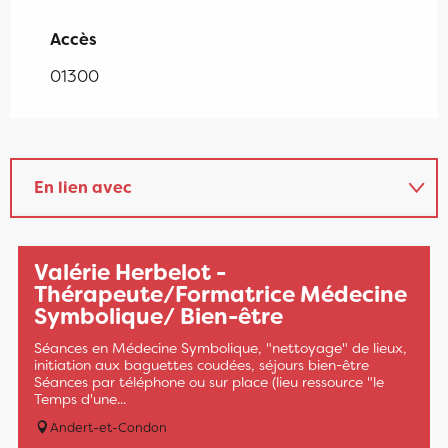
Accès
Accès
01300
En lien avec
Sur place
Valérie Herbelot -
Thérapeute/Formatrice Médecine
Symbolique/ Bien-être
Séances en Médecine Symbolique, "nettoyage" de lieux,
initiation aux baguettes coudées, séjours bien-être
Séances par téléphone ou sur place (lieu ressource "le
Temps d'une...
Andert-et-Condon