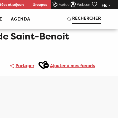
dées et séjours
Groupes
Méteo
Webcam
FR
Voir les favor
Recherche
RECHERCHER
E
AGENDA
de Saint-Benoit
Ajouter aux favoris
Partager
Ajouter à mes favoris