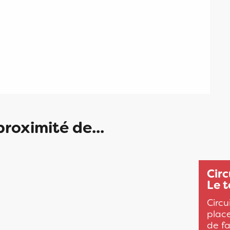
proximité de...
Circ
Le t
Circ
place
de fa