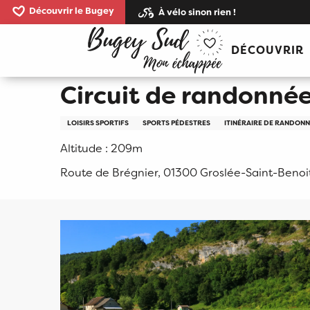
Aller
Découvrir le Bugey
À vélo sinon rien !
au
Accueil
Circuit de randonnée pédestre : La Monta
contenu
DÉCOUVRIR
principal
Circuit de randonné
LOISIRS SPORTIFS
SPORTS PÉDESTRES
ITINÉRAIRE DE RANDON
Altitude : 209m
Route de Brégnier, 01300 Groslée-Saint-Benoi