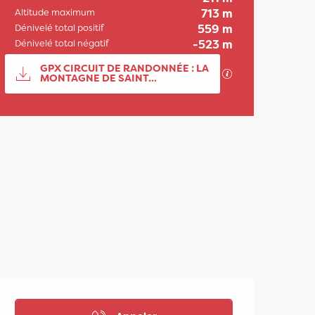
Altitude maximum
713 m
Dénivelé total positif
559 m
Dénivelé total négatif
-523 m
Documentation
GPX CIRCUIT DE RANDONNÉE : LA
SECTIONS.TOURI
MONTAGNE DE SAINT...
Dénivelé
559 m de Dénivelé
Ouverture et coordonn