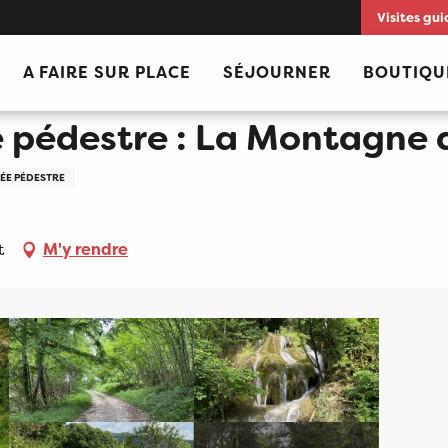
Visites gui
gne de Saint-Benoit
A FAIRE SUR PLACE
SÉJOURNER
BOUTIQU
e pédestre : La Montagne 
NÉE PÉDESTRE
t
M'y rendre