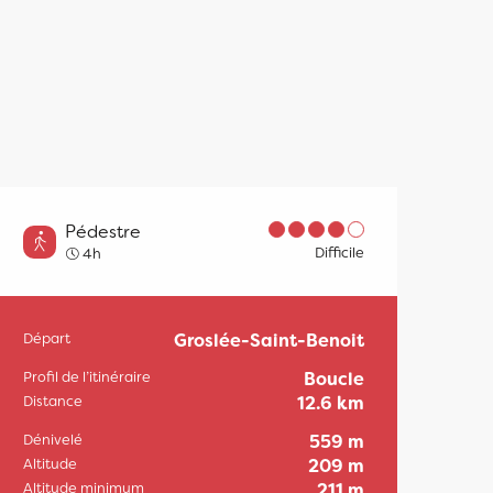
Pédestre
Difficile
4h
Départ
Groslée-Saint-Benoit
Informations pratiqu
Profil de l’itinéraire
Boucle
Distance
12.6 km
Dénivelé
559 m
Altitude
209 m
Altitude minimum
211 m