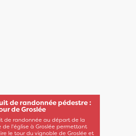
uit de randonnée pédestre :
our de Groslée
uit de randonnée au départ de la
 de l'église à Groslée permettant
ire le tour du vignoble de Groslée et