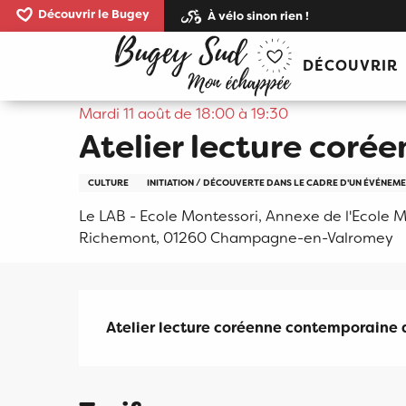
Aller
Découvrir le Bugey
À vélo sinon rien !
au
Accueil
Atelier lecture coréenne - le LAB
contenu
DÉCOUVRIR
principal
Mardi 11 août de 18:00 à 19:30
Atelier lecture corée
CULTURE
INITIATION / DÉCOUVERTE DANS LE CADRE D'UN ÉVÉNEM
Le LAB - Ecole Montessori, Annexe de l'Ecole M
Richemont, 01260 Champagne-en-Valromey
Description
Atelier lecture coréenne contemporaine 