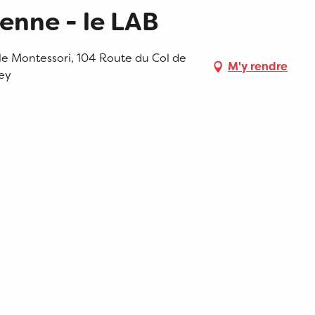
éenne - le LAB
le Montessori, 104 Route du Col de
M'y rendre
ey