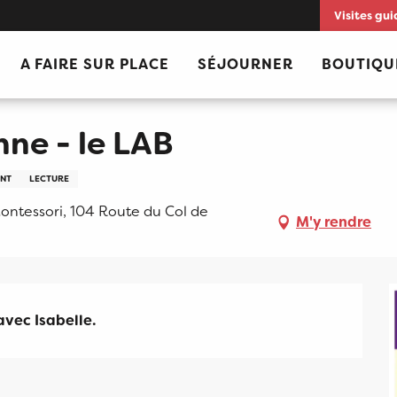
Visites gui
A FAIRE SUR PLACE
SÉJOURNER
BOUTIQU
nne - le LAB
ENT
LECTURE
ontessori, 104 Route du Col de
M'y rendre
avec Isabelle.