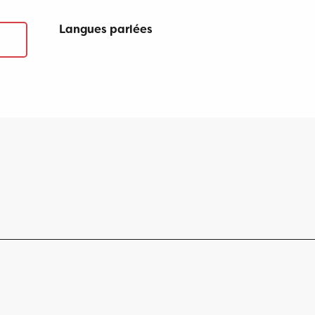
Langues parlées
Langues parlées