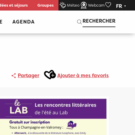
dées et séjours
Groupes
Méteo
Webcam
FR
Voir les favor
Recherche
RECHERCHER
E
AGENDA
Ajouter aux favoris
Partager
Ajouter à mes favoris