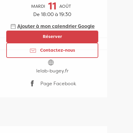
Ouverture et coordonn
11
MARDI
AOÛT
De 18:00 à 19:30
Ajouter à mon calendrier Google
Réserver
Contactez-nous
lelab-bugey.fr
Page Facebook