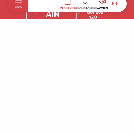
0
FR
RECHERCHE
MENU
RÉSERVER
RECHERCHER
FAVORIS
Accueil
Découvrir
A faire sur place
Séjourner
Boutique
Agenda