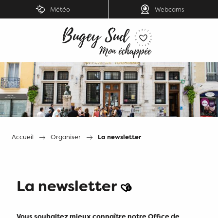
Aller
Météo
Webcams
au
contenu
principal
Accueil
Organiser
La newsletter
Ajouter aux favori
La newsletter
Vous souhaitez mieux connaître notre Office de