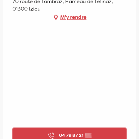
70 route de Lambraz, Hameau de Lélinaz,
01300 Izieu
M'y rendre
04 79 87 21
▒▒