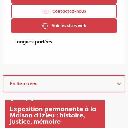
Contactez-nous
Voir les sites web
Langues parlées
Langues parlées
En lien avec
1
1
Réservable
JANV.
NOV.
Sur place
Exposition permanente à la
Maison d'Izieu : histoire,
justice, mémoire