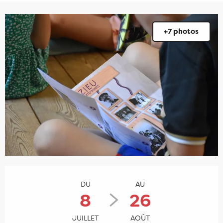
+7 photos
Ouverture et coordonnées
DU
AU
8
26
JUILLET
AOÛT