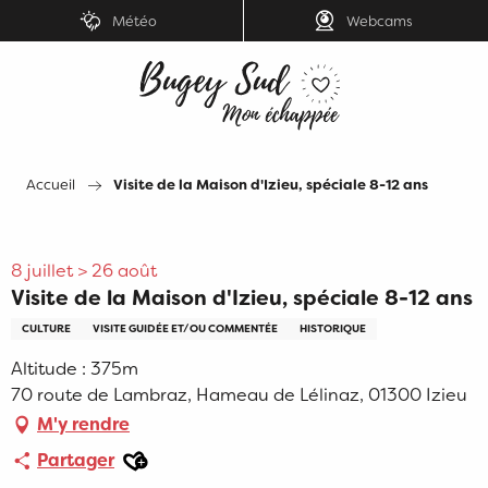
Aller
Météo
Webcams
au
contenu
principal
Accueil
Visite de la Maison d'Izieu, spéciale 8-12 ans
8 juillet > 26 août
Visite de la Maison d'Izieu, spéciale 8-12 ans
CULTURE
VISITE GUIDÉE ET/OU COMMENTÉE
HISTORIQUE
Altitude : 375m
70 route de Lambraz, Hameau de Lélinaz, 01300 Izieu
M'y rendre
Ajouter aux favoris
Partager