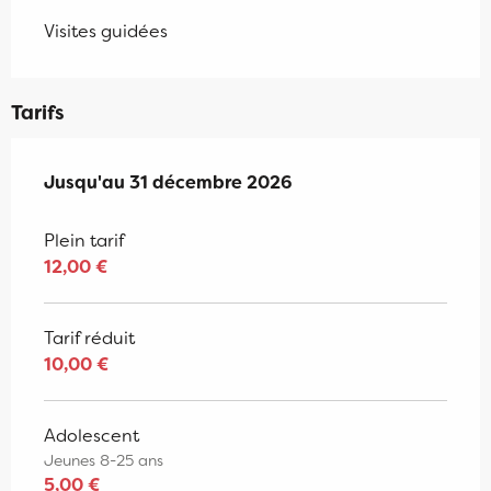
Visites guidées
Tarifs
Du
Jusqu'au
22 octobre 2025
31 décembre 2026
au
31 décembre 2026
Plein tarif
12,00 €
Tarif réduit
10,00 €
Adolescent
Jeunes 8-25 ans
5,00 €