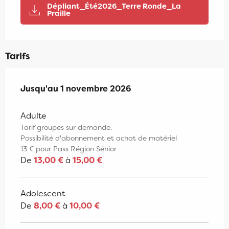
Dépliant_Été2026_Terre Ronde_La
Praille
Tarifs
Du
Jusqu'au
4 avril 2026
1 novembre 2026
au
1 novembre 2026
Adulte
Tarif groupes sur demande.
Possibilité d'abonnement et achat de matériel
13 € pour Pass Région Sénior
De
13,00 €
à
15,00 €
Adolescent
De
8,00 €
à
10,00 €