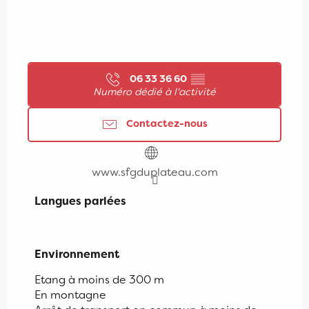
06 33 36 60
▒▒
Numéro dédié à l'activité
Contactez-nous
www.sfgduplateau.com
Langues parlées
Langues parlées
Environnement
Environnement
Etang à moins de 300 m
En montagne