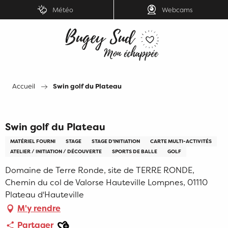
Aller
Météo
Webcams
au
contenu
principal
Accueil
Swin golf du Plateau
Swin golf du Plateau
MATÉRIEL FOURNI
STAGE
STAGE D'INITIATION
CARTE MULTI-ACTIVITÉS
ATELIER / INITIATION / DÉCOUVERTE
SPORTS DE BALLE
GOLF
Domaine de Terre Ronde, site de TERRE RONDE,
Chemin du col de Valorse Hauteville Lompnes, 01110
Plateau d'Hauteville
M'y rendre
Ajouter aux favoris
Partager