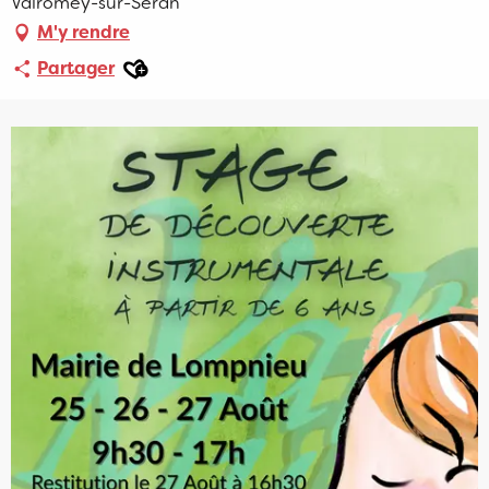
Valromey-sur-Séran
M'y rendre
Ajouter aux favoris
Partager