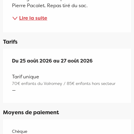
Pierre Pacalet. Repas tiré du sac.
Lire la suite
Tarifs
Du
Du
25 août 2026
25 août 2026
au
au
27 août 2026
27 août 2026
Tarif unique
70€ enfants du Valromey / 85€ enfants hors secteur
—
Moyens de paiement
Chèque