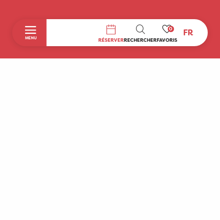
0
FR
RECHERCHE
MENU
RÉSERVER
RECHERCHER
FAVORIS
Accueil
Découvrir
A faire sur place
Séjourner
Boutique
Agenda