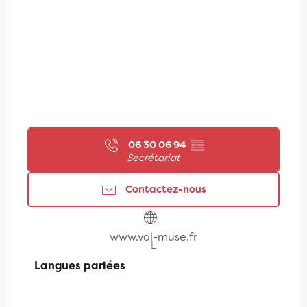
06 30 06 94
▒▒
Secrétariat
Contactez-nous
www.val-muse.fr
Langues parlées
Langues parlées