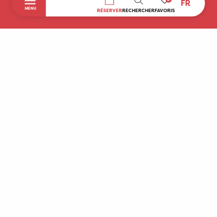
FR
RECHERCHE
MENU
RÉSERVER
RECHERCHER
FAVORIS
Accueil
Découvrir
A faire sur place
Séjourner
Boutique
Agenda