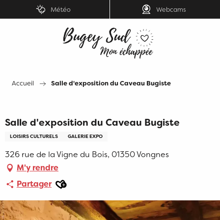
Aller
Météo
Webcams
au
contenu
principal
Accueil
Salle d'exposition du Caveau Bugiste
Salle d'exposition du Caveau Bugiste
LOISIRS CULTURELS
GALERIE EXPO
326 rue de la Vigne du Bois, 01350 Vongnes
M'y rendre
Ajouter aux favoris
Partager