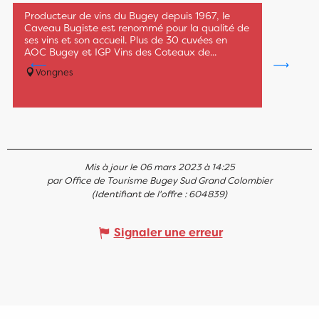
Adresse utile
Producteur de vins du Bugey depuis 1967, le
Caveau Bugiste est renommé pour la qualité de
ses vins et son accueil. Plus de 30 cuvées en
Est une étape de ...
AOC Bugey et IGP Vins des Coteaux de...
Vongnes
Mis à jour le 06 mars 2023 à 14:25
par Office de Tourisme Bugey Sud Grand Colombier
(Identifiant de l'offre :
604839
)
Signaler une erreur