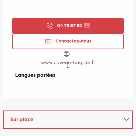
04 79 87 92
▒▒
Contactez-nous
www.caveau-bugiste.fr
Langues parlées
Langues parlées
Sur place
Le Caveau Bugiste