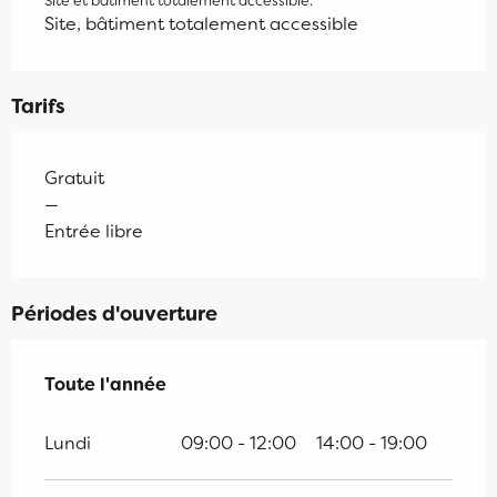
Site et bâtiment totalement accessible.
Site, bâtiment totalement accessible
Tarifs
Gratuit
—
Entrée libre
Périodes d'ouverture
Toute l'année
Toute l'année
Lundi
09:00 - 12:00
14:00 - 19:00