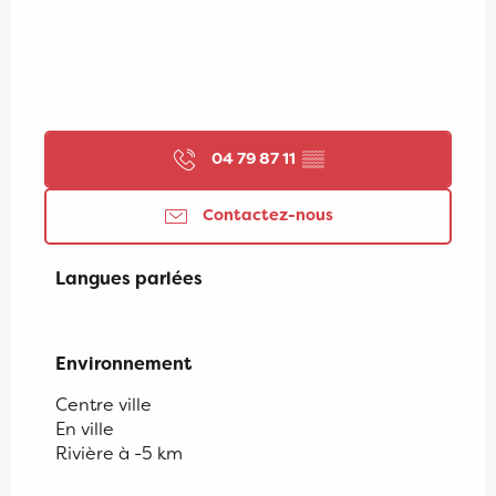
04 79 87 11
▒▒
Contactez-nous
Langues parlées
Langues parlées
Environnement
Environnement
Centre ville
En ville
Rivière à -5 km