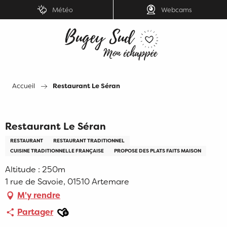
Aller
Météo
Webcams
au
contenu
principal
Accueil
Restaurant Le Séran
Restaurant Le Séran
RESTAURANT
RESTAURANT TRADITIONNEL
CUISINE TRADITIONNELLE FRANÇAISE
PROPOSE DES PLATS FAITS MAISON
Altitude : 250m
1 rue de Savoie, 01510 Artemare
M'y rendre
Ajouter aux favoris
Partager