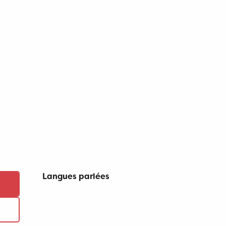
Langues parlées
Langues parlées