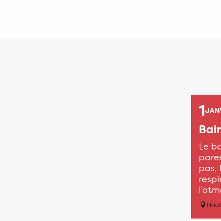
1
JAN
Bain
Le ba
paren
pas, 
respi
l’atm
Haut