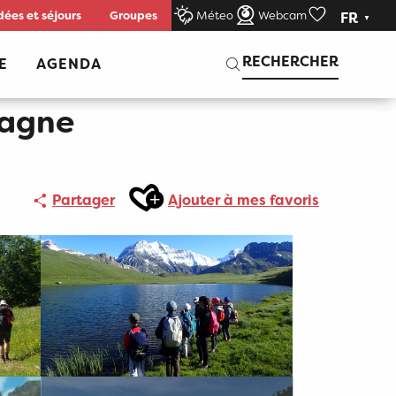
dées et séjours
Groupes
Méteo
Webcam
FR
Voir les favor
Recherche
RECHERCHER
E
AGENDA
tagne
Ajouter aux favoris
Partager
Ajouter à mes favoris