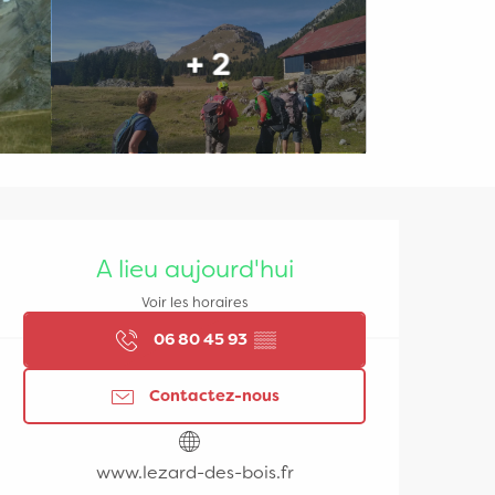
+ 2
Ouverture et coordonn
A lieu aujourd'hui
Voir les horaires
06 80 45 93
▒▒
Contactez-nous
www.lezard-des-bois.fr