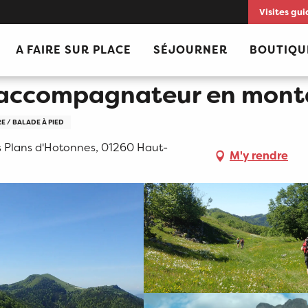
Visites gui
montagne
A FAIRE SUR PLACE
SÉJOURNER
BOUTIQU
 accompagnateur en mon
 / BALADE À PIED
s Plans d'Hotonnes, 01260 Haut-
M'y rendre