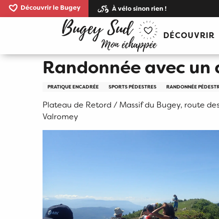
Aller
Découvrir le Bugey
À vélo sinon rien !
au
Accueil
Randonnée avec un accompagnateur en 
contenu
DÉCOUVRIR
principal
Randonnée avec un
PRATIQUE ENCADRÉE
SPORTS PÉDESTRES
RANDONNÉE PÉDESTRE
Plateau de Retord / Massif du Bugey, route de
Valromey