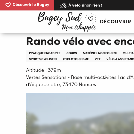
Aller
Découvrir le Bugey
À vélo sinon rien !
au
Accueil
Rando vélo avec encadrement
contenu
DÉCOUVRIR
principal
Rando vélo avec en
PRATIQUE ENCADRÉE
COURS
MATÉRIEL NON FOURNI
MULTIA
SPORTS CYCLISTES
CYCLOTOURISME
VTT
VÉLO À ASSISTAN
Altitude : 379m
Vertes Sensations - Base multi-activités Lac d'
d’Aiguebelette, 73470 Nances