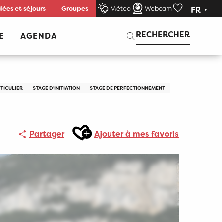
dées et séjours
Groupes
Méteo
Webcam
FR
Voir les favor
Recherche
RECHERCHER
E
AGENDA
TICULIER
STAGE D'INITIATION
STAGE DE PERFECTIONNEMENT
Ajouter aux favoris
Partager
Ajouter à mes favoris