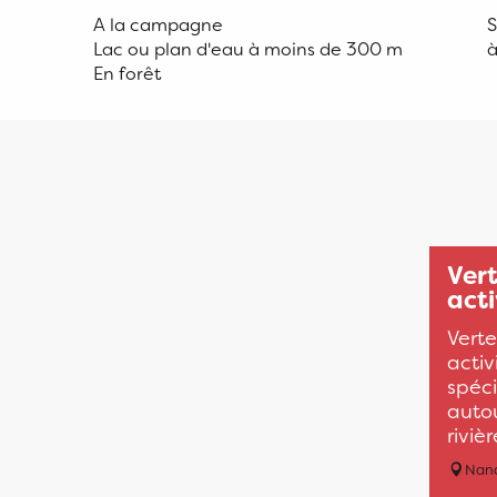
A la campagne
S
Lac ou plan d'eau à moins de 300 m
à
En forêt
Vert
acti
Verte
activ
spéci
autou
riviè
Nan