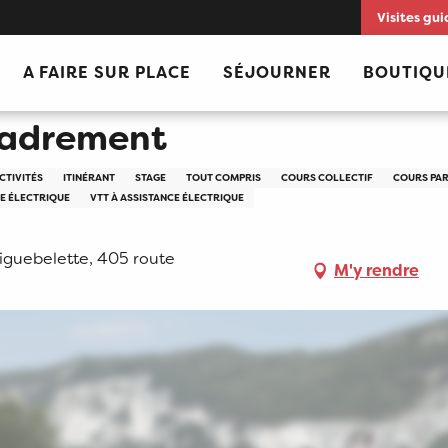
Visites gui
A FAIRE SUR PLACE
SÉJOURNER
BOUTIQU
cadrement
CTIVITÉS
ITINÉRANT
STAGE
TOUT COMPRIS
COURS COLLECTIF
COURS PAR
CE ÉLECTRIQUE
VTT À ASSISTANCE ÉLECTRIQUE
Aiguebelette, 405 route
M'y rendre