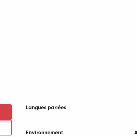
Langues parlées
Langues parlées
Environnement
Environnement