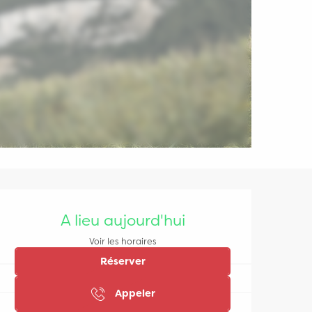
Ouverture et coordonn
A lieu aujourd'hui
Voir les horaires
Réserver
Appeler