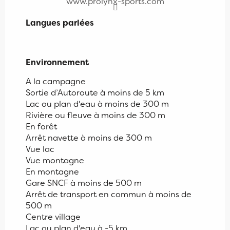
www.prolynx-sports.com
Langues parlées
Langues parlées
Environnement
Environnement
A la campagne
Sortie d’Autoroute à moins de 5 km
Lac ou plan d'eau à moins de 300 m
Rivière ou fleuve à moins de 300 m
En forêt
Arrêt navette à moins de 300 m
Vue lac
Vue montagne
En montagne
Gare SNCF à moins de 500 m
Arrêt de transport en commun à moins de
500 m
Centre village
Lac ou plan d'eau à -5 km