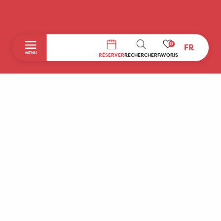
0
FR
RECHERCHE
MENU
RÉSERVER
RECHERCHER
FAVORIS
Accueil
Découvrir
A faire sur place
Séjourner
Boutique
Agenda