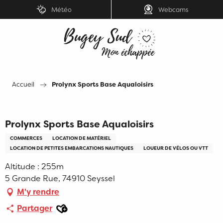
Aller
Météo
Webcams
au
contenu
principal
Accueil
Prolynx Sports Base Aqualoisirs
Prolynx Sports Base Aqualoisirs
COMMERCES
LOCATION DE MATÉRIEL
LOCATION DE PETITES EMBARCATIONS NAUTIQUES
LOUEUR DE VÉLOS OU VTT
Altitude : 255m
5 Grande Rue, 74910 Seyssel
M'y rendre
Ajouter aux favoris
Partager