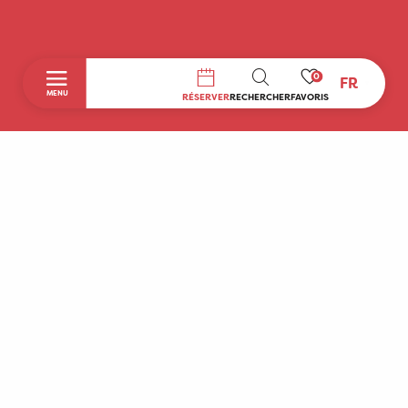
0
FR
RECHERCHE
MENU
RÉSERVER
RECHERCHER
FAVORIS
Accueil
Découvrir
A faire sur place
Séjourner
Boutique
Agenda