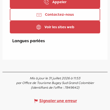
Appeler
Contactez-nous
Voir les sites web
Langues parlées
Langues parlées
Mis à jour le 31 juillet 2026 à 11:53
par Office de Tourisme Bugey Sud Grand Colombier
(Identifiant de l'offre :
7849642
)
Signaler une erreur