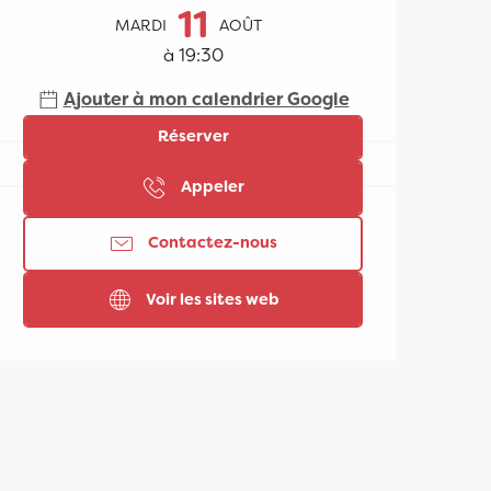
Ouverture et coordonn
11
MARDI
AOÛT
à 19:30
Ajouter à mon calendrier Google
Réserver
Appeler
Contactez-nous
Voir les sites web