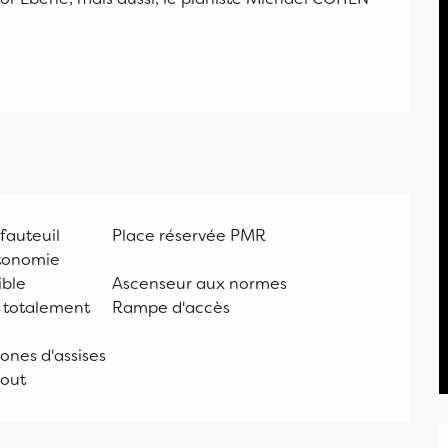
fauteuil
Place réservée PMR
utonomie
ible
Ascenseur aux normes
t totalement
Rampe d'accès
ones d'assises
bout