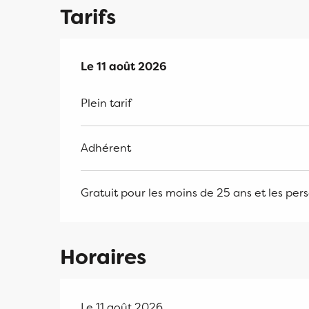
Tarifs
Le
Le
11 août 2026
11 août 2026
Plein tarif
Adhérent
Gratuit pour les moins de 25 ans et les per
Horaires
Le 11 août 2026