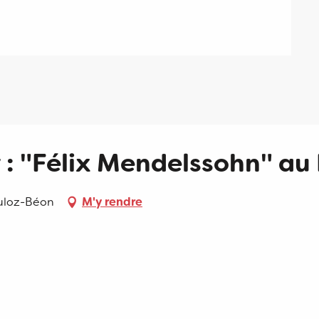
 : "Félix Mendelssohn" au
Culoz-Béon
M'y rendre