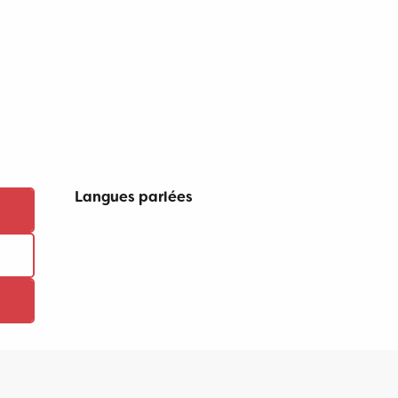
Langues parlées
Langues parlées