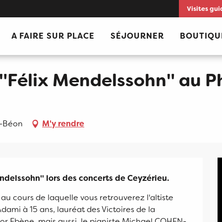
Visites gui
au Phaéton
A FAIRE SUR PLACE
SÉJOURNER
BOUTIQU
 "Félix Mendelssohn" au 
z-Béon
M'y rendre
ndelssohn" lors des concerts de Ceyzérieu.
 cours de laquelle vous retrouverez l'altiste 
ami à 15 ans, lauréat des Victoires de la 
 Ebène, mais aussi, le pianiste Michael COHEN-