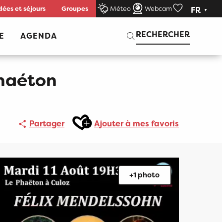
dées et séjours
Groupes
Méteo
Webcam
FR
Voir les favor
Recherche
RECHERCHER
E
AGENDA
Phaéton
Ajouter aux favoris
Partager
Ajouter à mes favoris
+1 photo