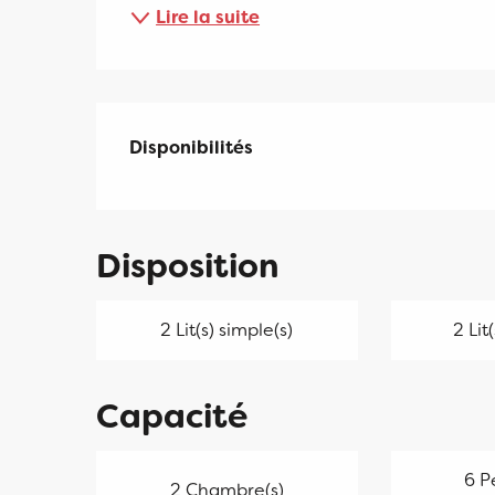
Lire la suite
Disponibilités
Disponibilités
Disposition
2 Lit(s) simple(s)
2 Lit
Capacité
6 P
2 Chambre(s)