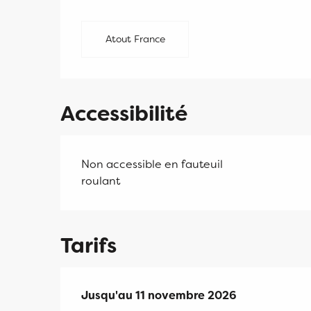
Atout France
Accessibilité
Non accessible en fauteuil
roulant
Tarifs
Du
Jusqu'au
3 avril 2026
11 novembre 2026
au
11 novembre 2026