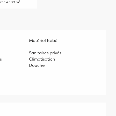
2
ficie : 80 m
Matériel Bébé
Sanitaires privés
s
Climatisation
Douche
ons