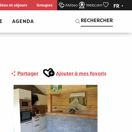
dées et séjours
Groupes
Méteo
Webcam
FR
Voir les favor
Recherche
RECHERCHER
E
AGENDA
Ajouter aux favoris
Partager
Ajouter à mes favoris