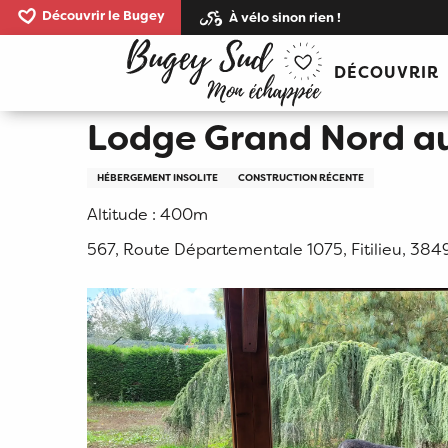
Aller
Découvrir le Bugey
À vélo sinon rien !
au
Accueil
Lodge Grand Nord au Domaine des Fauve
contenu
DÉCOUVRIR
principal
Lodge Grand Nord a
HÉBERGEMENT INSOLITE
CONSTRUCTION RÉCENTE
Altitude : 400m
567, Route Départementale 1075, Fitilieu, 384