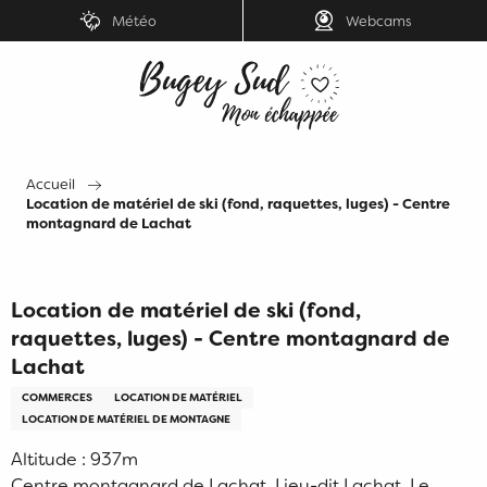
Aller
Météo
Webcams
au
contenu
principal
Accueil
Location de matériel de ski (fond, raquettes, luges) - Centre
montagnard de Lachat
Location de matériel de ski (fond,
raquettes, luges) - Centre montagnard de
Lachat
COMMERCES
LOCATION DE MATÉRIEL
LOCATION DE MATÉRIEL DE MONTAGNE
Altitude : 937m
Centre montagnard de Lachat, Lieu-dit Lachat, Le