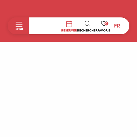
0
FR
RECHERCHE
MENU
RÉSERVER
RECHERCHER
FAVORIS
Accueil
Découvrir
A faire sur place
Séjourner
Boutique
Agenda