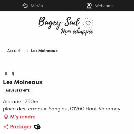
Aller
Météo
Webcams
au
contenu
principal
Accueil
Les Moineaux
Les Moineaux
MEUBLÉ ET GÎTE
Altitude : 750m
place des terreaux, Songieu, 01260 Haut-Valromey
M'y rendre
Ajouter aux favoris
Partager