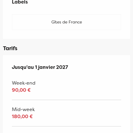
Labels
Labels
Gîtes de France
Tarifs
Du
Jusqu'au
3 janvier 2026
1 janvier 2027
au
1 janvier 2027
Week-end
90,00 €
Mid-week
180,00 €