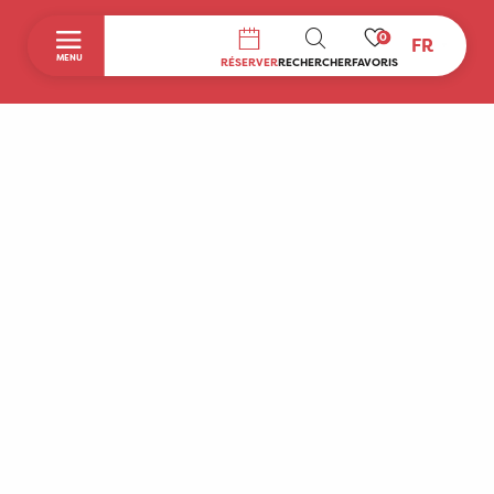
0
FR
RECHERCHE
MENU
RÉSERVER
RECHERCHER
FAVORIS
Accueil
Découvrir
A faire sur place
Séjourner
Boutique
Agenda