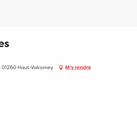
es
es, 01260 Haut-Valromey
M'y rendre