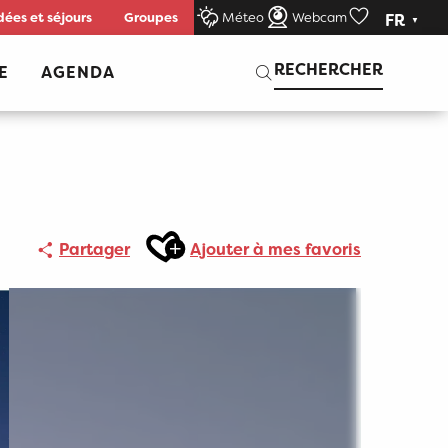
dées et séjours
Groupes
Méteo
Webcam
FR
Voir les favor
Recherche
RECHERCHER
E
AGENDA
Ajouter aux favoris
Partager
Ajouter à mes favoris