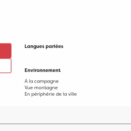
Langues parlées
Langues parlées
Environnement
Environnement
A la campagne
Vue montagne
En périphérie de la ville