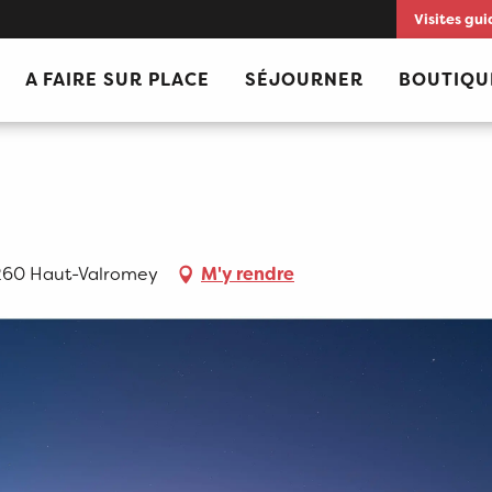
Visites gui
A FAIRE SUR PLACE
SÉJOURNER
BOUTIQU
s
01260 Haut-Valromey
M'y rendre