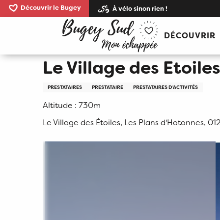
Aller
Découvrir le Bugey
À vélo sinon rien !
au
Accueil
Le Village des Etoiles
contenu
DÉCOUVRIR
principal
Le Village des Etoile
PRESTATAIRES
PRESTATAIRE
PRESTATAIRES D'ACTIVITÉS
Altitude : 730m
Le Village des Étoiles, Les Plans d'Hotonnes, 