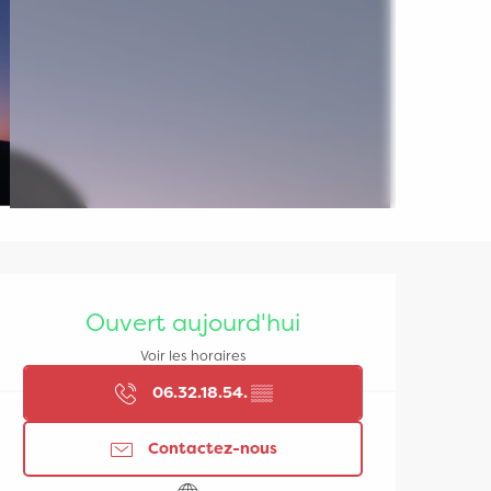
Ouverture et coordonn
Ouvert aujourd'hui
Voir les horaires
06.32.18.54.
▒▒
Contactez-nous