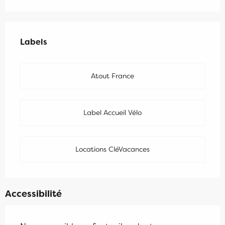
Offres de prestations
Labels
Labels
Atout France
Label Accueil Vélo
Locations CléVacances
Accessibilité