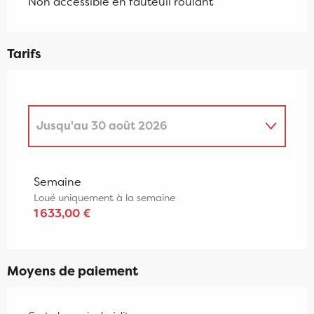
Non accessible en fauteuil roulant
Tarifs
Jusqu'au
30 août 2026
Du
1 janvier 2026
au
4 avril 2026
Semaine
Loué uniquement à la semaine
Du
5 avril 2026
au
27 juin 2026
1 633,00 €
Du
31 août 2026
au
31 octobre 2026
Moyens de paiement
Du
1 novembre 2026
au
19 décembre
2026