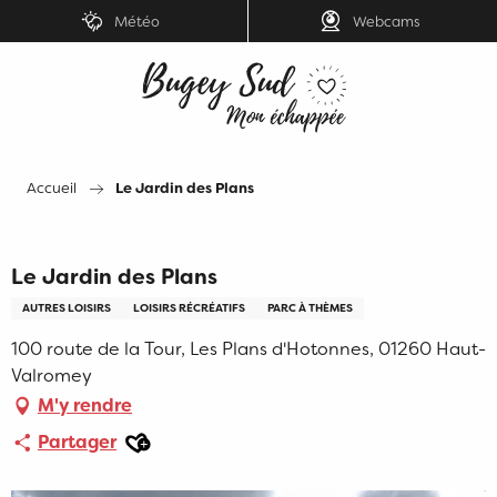
Aller
Météo
Webcams
au
contenu
principal
Accueil
Le Jardin des Plans
Le Jardin des Plans
AUTRES LOISIRS
LOISIRS RÉCRÉATIFS
PARC À THÈMES
100 route de la Tour, Les Plans d'Hotonnes, 01260 Haut-
Valromey
M'y rendre
Ajouter aux favoris
Partager