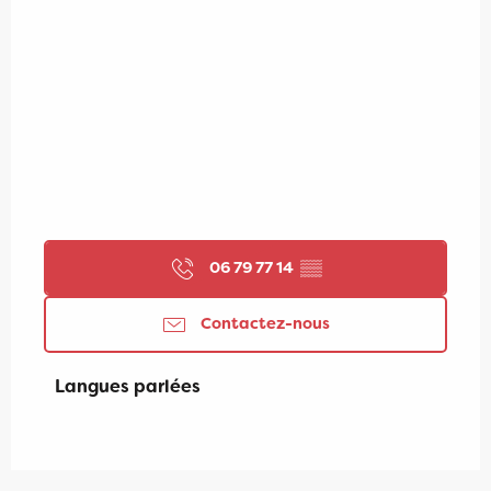
06 79 77 14
▒▒
Contactez-nous
Langues parlées
Langues parlées