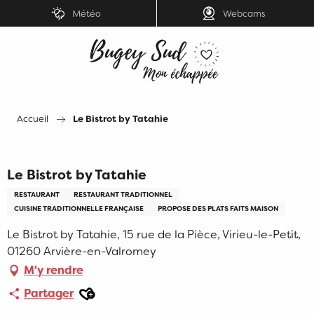
Aller
Météo
Webcams
au
contenu
principal
Accueil
Le Bistrot by Tatahie
Le Bistrot by Tatahie
RESTAURANT
RESTAURANT TRADITIONNEL
CUISINE TRADITIONNELLE FRANÇAISE
PROPOSE DES PLATS FAITS MAISON
Le Bistrot by Tatahie, 15 rue de la Pièce, Virieu-le-Petit,
01260 Arvière-en-Valromey
M'y rendre
Ajouter aux favoris
Partager