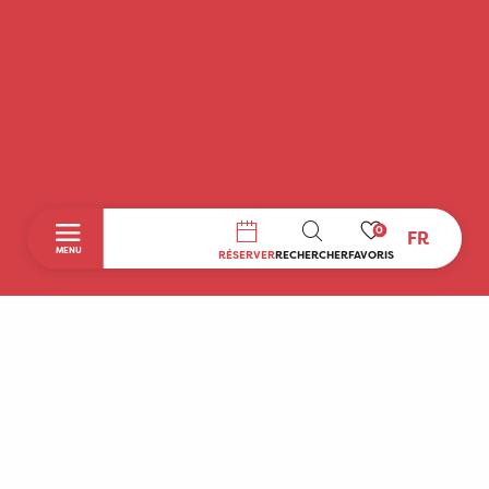
0
FR
RECHERCHE
MENU
RÉSERVER
RECHERCHER
FAVORIS
Accueil
Découvrir
A faire sur place