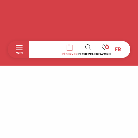
0
FR
RECHERCHE
MENU
RÉSERVER
RECHERCHER
FAVORIS
Accueil
Découvrir
A faire sur place
Séjourner
Boutique