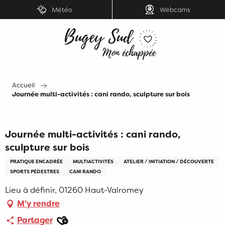
Aller
Météo
Webcams
au
contenu
principal
Accueil
Journée multi-activités : cani rando, sculpture sur bois
Journée multi-activités : cani rando,
sculpture sur bois
PRATIQUE ENCADRÉE
MULTIACTIVITÉS
ATELIER / INITIATION / DÉCOUVERTE
SPORTS PÉDESTRES
CANI RANDO
Lieu à définir, 01260 Haut-Valromey
M'y rendre
Ajouter aux favoris
Partager