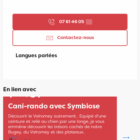
07 61 46 05
▒▒
Contactez-nous
Langues parlées
Langues parlées
En lien avec
1
31
JANV.
DÉC.
Cani-rando avec Symbiose
Découvrir le Valromey autrement . Equipé d'une
ceinture et relié au chien par une longe, je vous
emmène découvrir les trésors cachés de notre
Bugey, du Valromey et des plateaux.