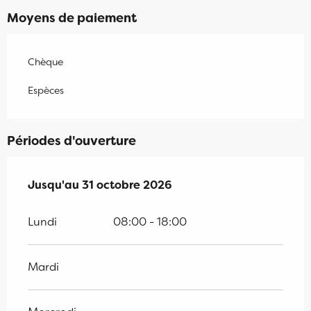
Moyens de paiement
Chèque
Espèces
Périodes d'ouverture
Du
Jusqu'au
1 avril 2026
31 octobre 2026
au
31 octobre 2026
Lundi
08:00 - 18:00
Mardi