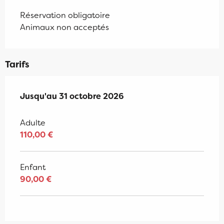
Réservation obligatoire
Animaux non acceptés
Tarifs
Du
Jusqu'au
1 avril 2026
31 octobre 2026
au
31 octobre 2026
Adulte
110,00 €
Enfant
90,00 €