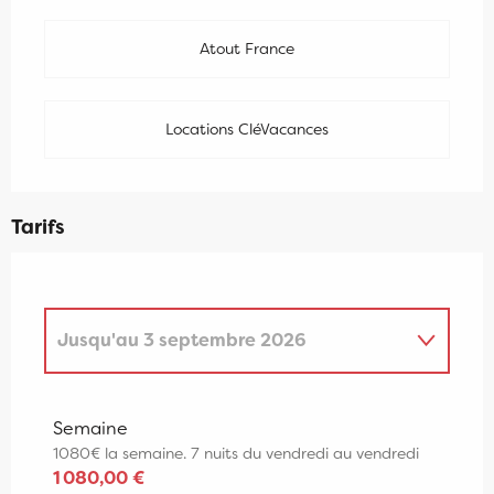
Atout France
Locations CléVacances
Tarifs
Jusqu'au
3 septembre 2026
Du
1 janvier 2026
au
30 juin 2026
Semaine
1080€ la semaine. 7 nuits du vendredi au vendredi
Du
4 septembre 2026
au
3 janvier
2027
1 080,00 €