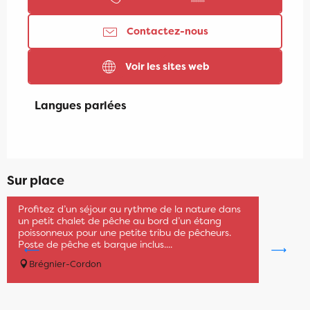
Contactez-nous
Voir les sites web
Langues parlées
Langues parlées
Sur place
Réservable
Havana Gîte n°2 "Le Familial"
Profitez d’un séjour au rythme de la nature dans
un petit chalet de pêche au bord d’un étang
poissonneux pour une petite tribu de pêcheurs.
Poste de pêche et barque inclus....
Brégnier-Cordon