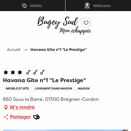
Aller
Météo
Webcams
au
contenu
principal
Accueil
Havana Gîte n°1 "Le Prestige"
Havana Gîte n°1 "Le Prestige"
MEUBLÉ ET GÎTE
LOGEMENT DANS MAISON
MAISON
660 Sous la Barre, 01300 Brégnier-Cordon
M'y rendre
Ajouter aux favoris
Partager