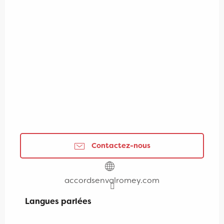
Contactez-nous
accordsenvalromey.com
Langues parlées
Langues parlées