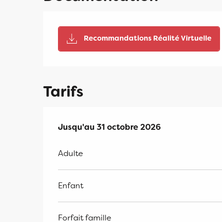
Recommandations Réalité Virtuelle
Tarifs
Du
Jusqu'au
1 avril 2026
31 octobre 2026
au
31 octobre 2026
Adulte
Enfant
Forfait famille