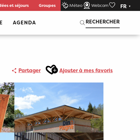
dées et séjours
Groupes
Méteo
Webcam
FR
Voir les favor
Recherche
RECHERCHER
E
AGENDA
Ajouter aux favoris
Partager
Ajouter à mes favoris