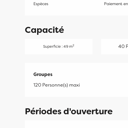
Espèces
Paiement en 
Capacité
40 P
2
Superficie : 49 m
Groupes
Groupes
120 Personne(s) maxi
Périodes d'ouverture