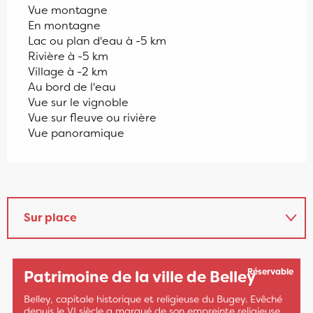
Vue montagne
En montagne
Lac ou plan d'eau à -5 km
Rivière à -5 km
Village à -2 km
Au bord de l'eau
Vue sur le vignoble
Vue sur fleuve ou rivière
Vue panoramique
Sur place
En lien avec
Réservable
Patrimoine de la ville de Belley
Est une offre similaire à proximité de...
Belley, capitale historique et religieuse du Bugey. Evêché
depuis le VI siècle a marqué de son empreinte religieuse