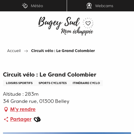
Aller
Météo
Webcams
au
contenu
principal
Accueil
Circuit vélo : Le Grand Colombier
Circuit vélo : Le Grand Colombier
LOISIRS SPORTIFS
SPORTS CYCLISTES
ITINÉRAIRE CYCLO
Altitude : 283m
34 Grande rue, 01300 Belley
M'y rendre
Ajouter aux favoris
Partager