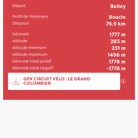
Départ
Belley
Informations pratiques
Profil de l’itinéraire
Boucle
Distance
76.9 km
Dénivelé
1777 m
Altitude
283 m
Altitude minimum
231 m
Altitude maximum
1496 m
Dénivelé total positif
1778 m
Dénivelé total négatif
-1778 m
Documentation
GPX CIRCUIT VÉLO : LE GRAND
SECTI
COLOMBIER
1777 m de Dénivelé
Dénivelé