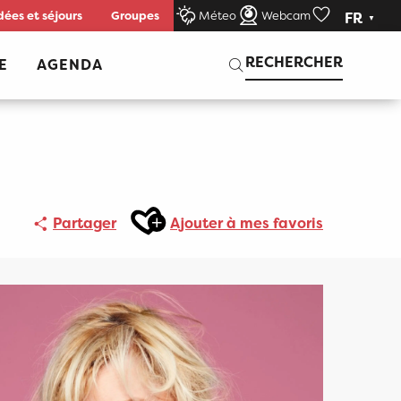
dées et séjours
Groupes
Méteo
Webcam
FR
Voir les favor
Recherche
RECHERCHER
E
AGENDA
Ajouter aux favoris
Partager
Ajouter à mes favoris