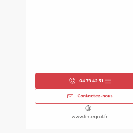
04 79 42 31
▒▒
Contactez-nous
www.lintegral.fr