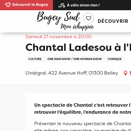
Aller
Découvrir le Bugey
À vélo sinon rien !
au
Accueil
Chantal Ladesou à l'Intégral
contenu
DÉCOUVRIR
principal
Samedi 21 novembre à 20:00
Chantal Ladesou à l'
CULTURE
ONE MAN SHOW / ONE WOMAN SHOW
COMIQUE
L'Intégral, 422 Avenue Hoff, 01300 Belley
Description
Un spectacle de Chantal c’est retrouver l’
retrouver l’équilibre, l’endurance de notr
Présenter le nouveau spectacle de Chantal
elle même, son caractère, sa manière de dir