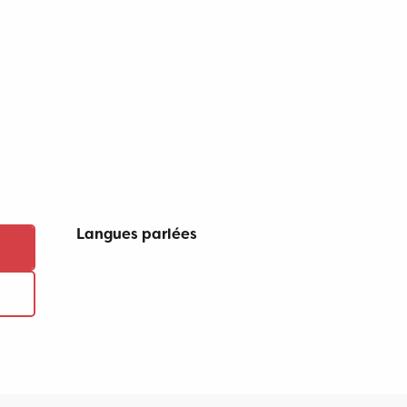
Langues parlées
Langues parlées