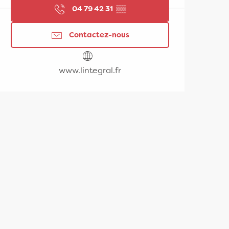
04 79 42 31
▒▒
Contactez-nous
www.lintegral.fr