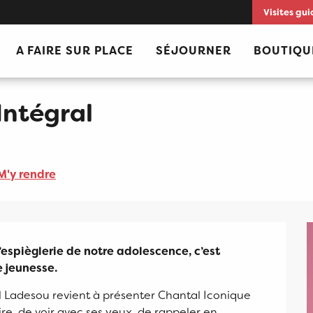
Visites gui
A FAIRE SUR PLACE
SÉJOURNER
BOUTIQU
Intégral
M'y rendre
espièglerie de notre adolescence, c’est 
e jeunesse.
 Ladesou revient à présenter Chantal Iconique 
e, de voir avec ses yeux, de rappeler en 