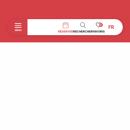
0
FR
RECHERCHE
MENU
RÉSERVER
RECHERCHER
FAVORIS
Accueil
Découvrir
A faire sur place
Séjourner
Boutique
Agenda