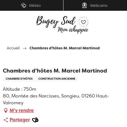
Aller
Météo
Webcams
au
contenu
principal
Accueil
Chambres d'hôtes M. Marcel Martinod
Chambres d'hôtes M. Marcel Martinod
CHAMBRE D'HÔTES
CONSTRUCTION ANCIENNE
Altitude : 750m
80, Montée des Narcisses, Songieu, 01260 Haut-
Valromey
M'y rendre
Ajouter aux favoris
Partager