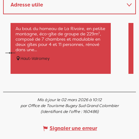
Adresse utile
Gîte de groupe Les Sapins
G
Sur place
F
Au bout du hameau de La Rivoire, en petite
montagne, éco-gîte de groupe de 229m²,
Gî
composé de 7 chambres et modulable en
6 
deux gîtes pour 4 et 11 personnes, rénové
qu
dans une...
de
et.
Haut-Valromey
Mis à jour le 02 mars 2026 à 10:12
par Office de Tourisme Bugey Sud Grand Colombier
(Identifiant de l'offre :
160486
)
Signaler une erreur