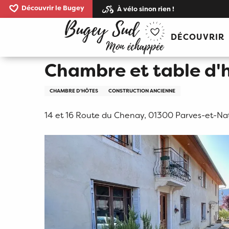
Aller
Découvrir le Bugey
À vélo sinon rien !
au
Accueil
Chambre et table d'hôtes « La Cocotte Ro
contenu
DÉCOUVRIR
principal
Chambre et table d'
CHAMBRE D'HÔTES
CONSTRUCTION ANCIENNE
14 et 16 Route du Chenay, 01300 Parves-et-Na