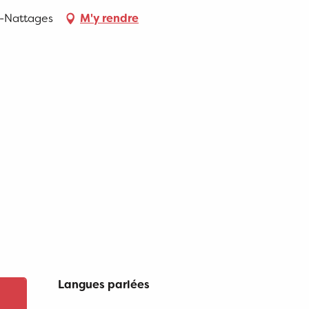
t-Nattages
M'y rendre
Langues parlées
Langues parlées