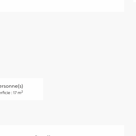
ersonne(s)
2
rficie : 17 m