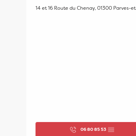
14 et 16 Route du Chenay, 01300 Parves-e
06 80 85 53
▒▒