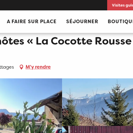
Visites gui
usse »
A FAIRE SUR PLACE
SÉJOURNER
BOUTIQU
hôtes « La Cocotte Rousse
ttages
M'y rendre