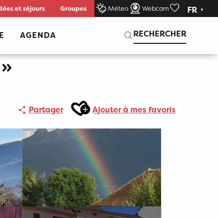
dées et séjours
Groupes
Méteo
Webcam
FR
Voir les favor
Recherche
RECHERCHER
E
AGENDA
 »
Ajouter aux favoris
Partager
Ajouter à mes favoris