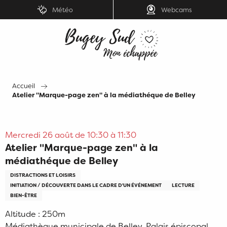
Aller
Météo
Webcams
au
contenu
principal
Accueil
Atelier "Marque-page zen" à la médiathéque de Belley
Mercredi 26 août de 10:30 à 11:30
Atelier "Marque-page zen" à la
médiathéque de Belley
DISTRACTIONS ET LOISIRS
INITIATION / DÉCOUVERTE DANS LE CADRE D'UN ÉVÉNEMENT
LECTURE
BIEN-ÊTRE
Altitude : 250m
Médiathèque municipale de Belley, Palais épiscopal,