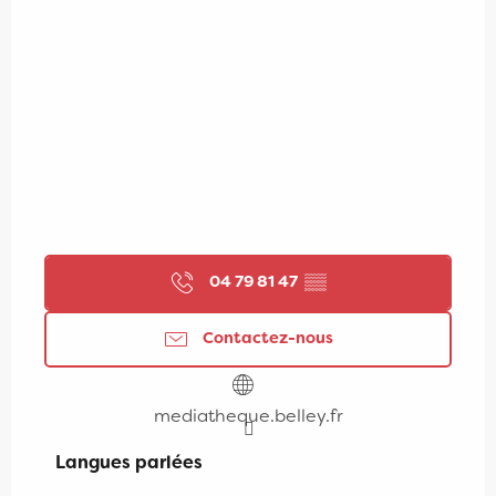
04 79 81 47
▒▒
Contactez-nous
mediatheque.belley.fr
Langues parlées
Langues parlées