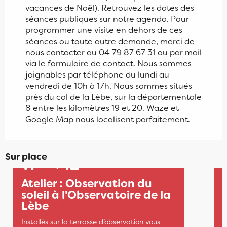
vacances de Noël). Retrouvez les dates des
séances publiques sur notre agenda. Pour
programmer une visite en dehors de ces
séances ou toute autre demande, merci de
nous contacter au 04 79 87 67 31 ou par mail
via le formulaire de contact. Nous sommes
joignables par téléphone du lundi au
vendredi de 10h à 17h. Nous sommes situés
près du col de la Lèbe, sur la départementale
8 entre les kilomètres 19 et 20. Waze et
Google Map nous localisent parfaitement.
Sur place
11
12
AOÛT
AOÛT
S
Atelier : Observation du
S
soleil à l'Observatoire de la
t
Lèbe
a
Installés sur la terrasse d’observation vous