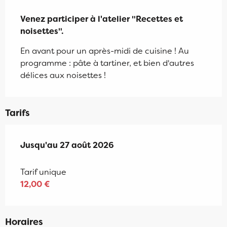
Description
Venez participer à l'atelier "Recettes et 
noisettes".
En avant pour un après-midi de cuisine ! Au 
programme : pâte à tartiner, et bien d'autres 
délices aux noisettes !
Tarifs
Du
Jusqu'au
27 août 2024
27 août 2026
au
27 août 2026
Tarif unique
12,00 €
Horaires