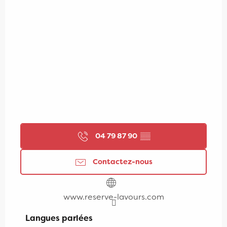
04 79 87 90
▒▒
Contactez-nous
www.reserve-lavours.com
Langues parlées
Langues parlées