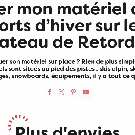
er mon matériel 
orts d’hiver sur l
lateau de Retord
er son matériel sur place ? Rien de plus simpl
ls sont situés au pied des pistes : skis alpin, s
ges, snowboards, équipements, il y a tout ce qu
Centre montagnard de Lachat
ver
Plus d'envies
et raquettes