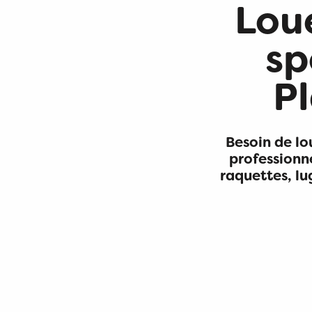
Lou
sp
P
Besoin de lou
professionne
raquettes, lu
Location de matériel de ski (fond, raquettes, luges) - 
Sports 360 : vente et location de matériel de sports d'hi
Location de matériel de skis Berthet Sport
Ain's Temps Loisirs : location de matériel de ski de fond 