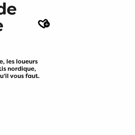
de
e
Ajoute
e, les loueurs
kis nordique,
’il vous faut.