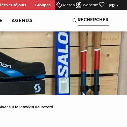
dées et séjours
Groupes
Méteo
Webcam
FR
Voir les favor
Recherche
RECHERCHER
E
AGENDA
iver sur le Plateau de Retord