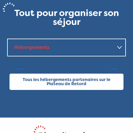
Tout pour organiser son
séjour
Hébergements
Ecogîte Les Pelaz - chez
Les Favre
C
Où manger ?
Tous les hébergements partenaires sur le
Produits locaux
Plateau de Retord
Autres activités neige
Autres activités hors neige
1
31
JANV.
DÉC.
Cours de biathlon avec l'ESF