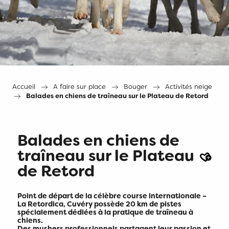
Accueil
A faire sur place
Bouger
Activités neige
Balades en chiens de traîneau sur le Plateau de Retord
Balades en chiens de
Ajout
traîneau sur le Plateau
de Retord
Point de départ de la célèbre course internationale –
La Retordica, Cuvéry possède 20 km de pistes
spécialement dédiées à la pratique de traîneau à
chiens.
Des mushers professionnels partagent leur passion et