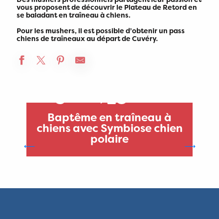
vous proposent de découvrir le Plateau de Retord en
se baladant en traîneau à chiens.
Pour les mushers, il est possible d’obtenir un pass
chiens de traîneaux au départ de Cuvéry.
3
28
DÉC.
2026
MARS
2027
Baptême en traîneau à
chiens avec Symbiose chien
polaire